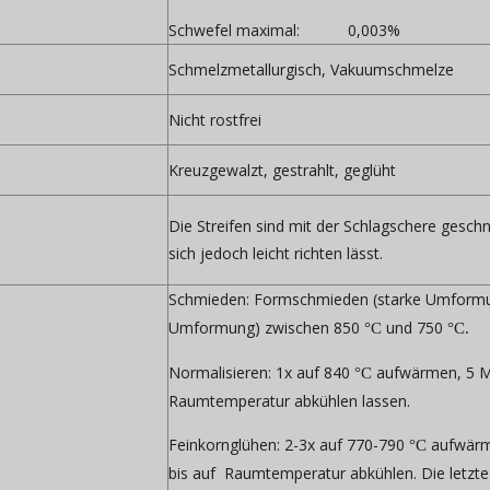
Schwefel maximal: 0,003%
Schmelzmetallurgisch, Vakuumschmelze
Nicht rostfrei
Kreuzgewalzt, gestrahlt, geglüht
Die Streifen sind mit der Schlagschere gesc
sich jedoch leicht richten lässt.
Schmieden:
Formschmieden (starke Umform
Umformung) zwischen 850
und 750
°C
°C.
Normalisieren:
1x auf 840
aufwärmen, 5 Mi
°C
Raumtemperatur abkühlen lassen.
Feinkornglühen:
2-3x auf 770-790
aufwärme
°C
bis auf Raumtemperatur abkühlen. Die letzte