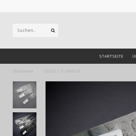
STARTSEITE
Ü
Startseite
/
125SC / 1.1563.01