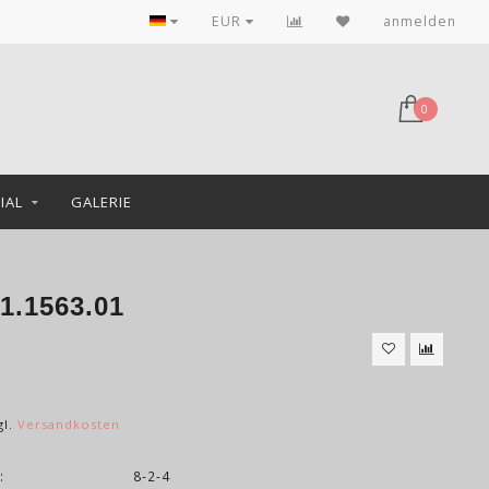
EUR
anmelden
0
IAL
GALERIE
1.1563.01
gl.
Versandkosten
:
8-2-4