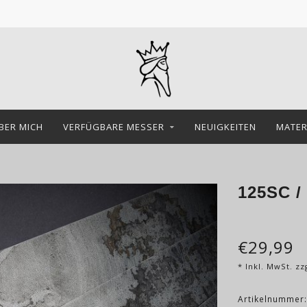
BER MICH
VERFÜGBARE MESSER
NEUIGKEITEN
MATER
125SC / 
€29,99
* Inkl. MwSt. zz
Artikelnummer: