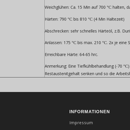
Weichglühen:
Ca. 15 Min auf 700
halten, d
°C
Härten:
790
bis 810
(4 Min Haltezeit)
°C
°C
Abschrecken:
sehr schnelles Härteöl, z.B. Dur
Anlassen:
175
bis max. 210
. 2x je ein
°C
°C
Erreichbare Härte:
64-65 hrc.
Anmerkung:
Eine Tiefkühlbehandlung (-70
°C
Restaustenitgehalt senken und so die Arbeits
INFORMATIONEN
Impressum