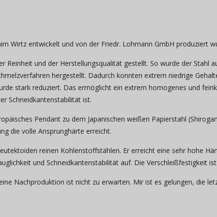
chim Wirtz entwickelt und von der Friedr. Lohmann GmbH produziert w
r Reinheit und der Herstellungsqualität gestellt. So wurde der Stahl 
Schmelzverfahren hergestellt. Dadurch konnten extrem niedrige Gehalt
wurde stark reduziert. Das ermöglicht ein extrem homogenes und fei
 Schneidkantenstabilität ist.
 Europäisches Pendant zu dem Japanischen weißen Papierstahl (Shirogam
ng die volle Ansprunghärte erreicht.
utektoiden reinen Kohlenstoffstählen. Er erreicht eine sehr hohe Härte, 
glichkeit und Schneidkantenstabilität auf. Die Verschleißfestigkeit ist
eine Nachproduktion ist nicht zu erwarten. Mir ist es gelungen, die 