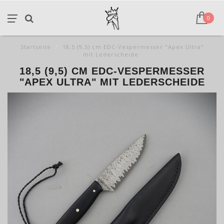
0
Startseite
/
18,5 (9,5) cm EDC-Vespermesser "Apex Ultra"
mit Lederscheide
18,5 (9,5) CM EDC-VESPERMESSER
"APEX ULTRA" MIT LEDERSCHEIDE