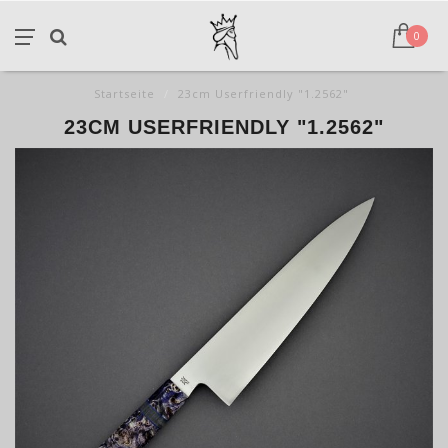
0
Startseite
/
23cm Userfriendly "1.2562"
23CM USERFRIENDLY "1.2562"