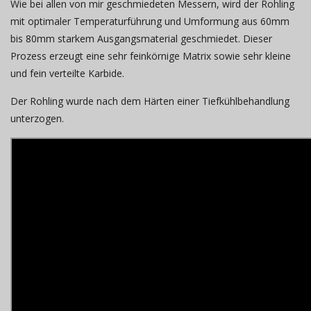
Wie bei allen von mir geschmiedeten Messern, wird der Rohling
mit optimaler Temperaturführung und Umformung aus 60mm
bis 80mm starkem Ausgangsmaterial geschmiedet. Dieser
Prozess erzeugt eine sehr feinkörnige Matrix sowie sehr kleine
und fein verteilte Karbide.
Der Rohling wurde nach dem Härten einer Tiefkühlbehandlung
unterzogen.