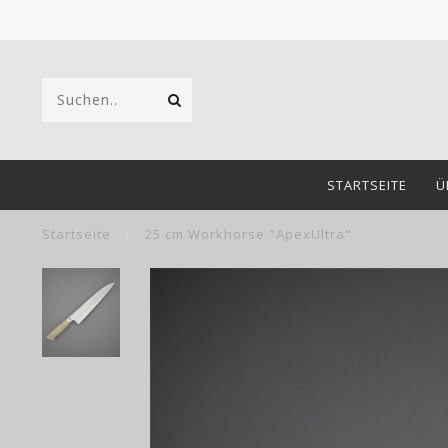
STARTSEITE
Ü
Startseite
/
25 cm Workhorse "ApexUltra"