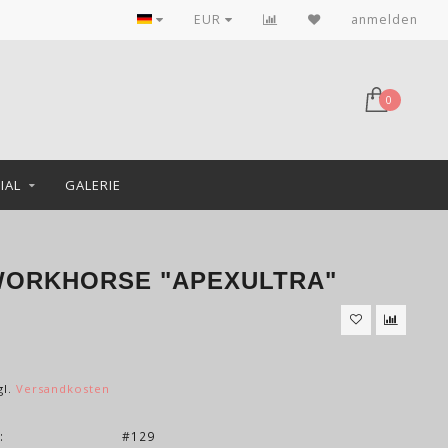
EUR
anmelden
0
IAL
GALERIE
WORKHORSE "APEXULTRA"
gl.
Versandkosten
:
#129