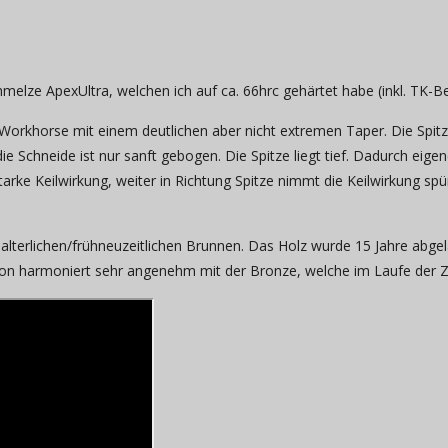
elze ApexUltra, welchen ich auf ca. 66hrc gehärtet habe (inkl. TK-B
 Workhorse mit einem deutlichen aber nicht extremen Taper. Die Spi
ie Schneide ist nur sanft gebogen. Die Spitze liegt tief. Dadurch eig
rke Keilwirkung, weiter in Richtung Spitze nimmt die Keilwirkung spü
lalterlichen/frühneuzeitlichen Brunnen. Das Holz wurde 15 Jahre abge
ton harmoniert sehr angenehm mit der Bronze, welche im Laufe der Z