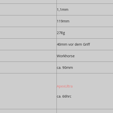
1,1mm
119mm
278g
40mm vor dem Griff
Workhorse
ca. 90mm
ApexUltra
ca. 66hrc