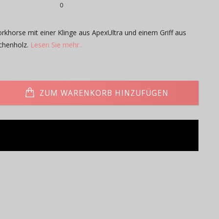
0
orkhorse mit einer Klinge aus ApexUltra und einem Griff aus
ichenholz.
Lesen Sie mehr..
ZUM WARENKORB HINZUFÜGEN