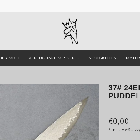
BER MICH
VERFÜGBARE MESSER
NEUIGKEITEN
MATER
37# 24
PUDDEL
€0,00
* Inkl. MwSt. zz