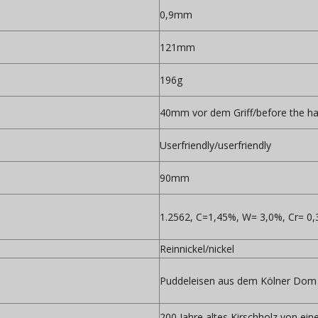
0,9mm
121mm
196g
40mm vor dem Griff/before the h
Userfriendly/userfriendly
90mm
1.2562, C=1,45%, W= 3,0%, Cr= 0,
Reinnickel/nickel
Puddeleisen aus dem Kölner Dom 
200 Jahre altes Kirschholz von ei