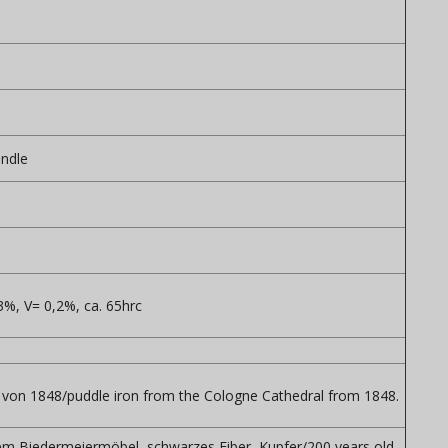
andle
3%, V= 0,2%, ca. 65hrc
von 1848/puddle iron from the Cologne Cathedral from 1848.
nem Biedermeiermöbel, schwarzes Fiber, Kupfer/200 years old