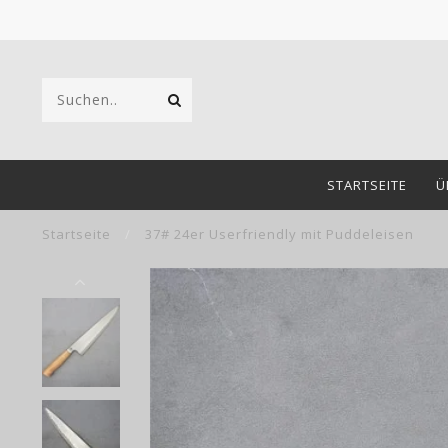
STARTSEITE
Ü
Startseite
/
37# 24er Userfriendly mit Puddeleisen