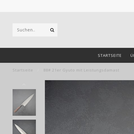
STARTSEITE
Ü
Startseite
/
88# 21er Gyuto mit Leistungsdamast