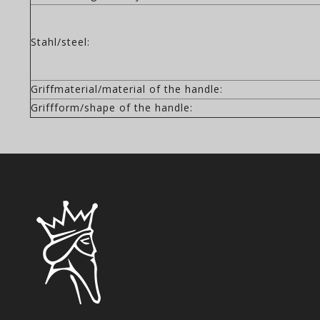
Stahl/steel:
Griffmaterial/material of the handle:
Griffform/shape of the handle: