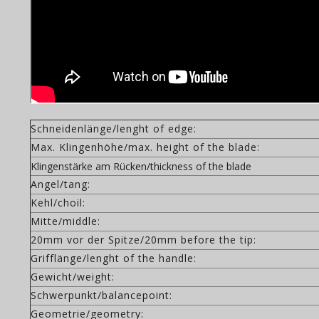
Schneidenlänge/lenght of edge:
Max. Klingenhöhe/max. height of the blade:
Klingenstärke am Rücken/thickness of the blade
Angel/tang:
Kehl/choil:
Mitte/middle:
20mm vor der Spitze/20mm before the tip:
Grifflänge/lenght of the handle:
Gewicht/weight:
Schwerpunkt/balancepoint:
Geometrie/geometry: