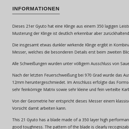
INFORMATIONEN
Dieses 21er Gyuto hat eine Klinge aus einem 350 lagigen Leistu
Musterung der Klinge ist deutlich erkennbar aber zurückhalte
Die insgesamt etwas dunkler wirkende Klinge ergibt in Kombina
Messer, welches die besonderen Details erst beim zweiten Blic
Alle Schweißungen wurden unter völligem Ausschluss von Saue
Nach der letzten Feuerschweißung bei 970 Grad wurde das Aus
12mm heruntergeschmiedet. Im Anschluss erfolgte das Formsc
sehr feinkörnige Matrix sowie sehr kleine und fein verteilte Kar
Von der Geometrie her entspricht dieses Messer einem klassisch
Vorsicht damit arbeiten kann.
This 21 Gyuto has a blade made of a 350 layer high performanc
good toughness. The pattern of the blade is clearly recogniz