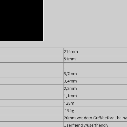
214mm
51mm
3,7mm
3,4mm
2,3mm
1,1mm
128m
195g
20mm vor dem Griff/before the h
Userfriendly/userfriendly