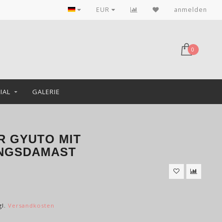
EUR
anmelden
0
IAL
GALERIE
ER GYUTO MIT
UNGSDAMAST
gl.
Versandkosten