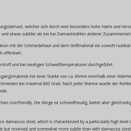
ngsdamast, welcher sich durch eine besonders hohe Härte und Verschle
nd und etwas subtiler als bei bei Damaststählen anderer Zusammenset
tion mit der Schmiedehaut und dem Griffmaterial ein sowohl rustikal-
k offenbart.
rstoff und bei niedrigen Schweißtemperaturen durchgeführt.
gangsmaterial mit einer Stärke von ca. 60mm innerhalb einer Wärme
hmieden bei maximal 800 Grad. Nach jeder Wärme wurde der Rohling 
bide.
en Userfriendly. Die Klinge ist schneidfreudig, bietet aber gleichze
e damascus steel, which is characterized by a particularly high level
able but reserved and somewhat more subtle than with damascus steel