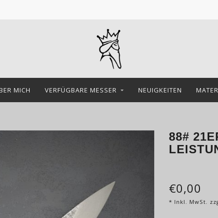
BER MICH
VERFÜGBARE MESSER
NEUIGKEITEN
MATER
88# 21
LEIST
€0,00
* Inkl. MwSt. zz