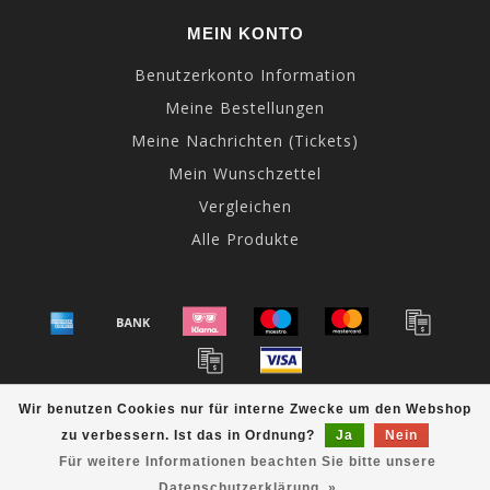
MEIN KONTO
Benutzerkonto Information
Meine Bestellungen
Meine Nachrichten (Tickets)
Mein Wunschzettel
Vergleichen
Alle Produkte
© Copyright 2026 Xerxes-Knives - Powered by
Lightspeed
-
Wir benutzen Cookies nur für interne Zwecke um den Webshop
Theme by
Dyvelopment
zu verbessern. Ist das in Ordnung?
Ja
Nein
Für weitere Informationen beachten Sie bitte unsere
Datenschutzerklärung. »