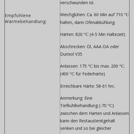
verschwunden ist.
Weichglühen:
Ca. 60 Min auf 710
°C
Empfohlene
Wärmebehandlung:
halten, dann Ofenabkühlung.
Härten:
820
(4-5 Min Haltezeit)
°C
Abschrecken:
Öl, AAA-DA oder
Durixol V35
Anlassen:
175
bis max. 200
.
°C
°C
(400
für Federhärte)
°C
Erreichbare Härte:
58-61 hrc.
Anmerkung:
Eine
Tiefkühlbehandlung (-70
)
°C
zwischen dem Härten und Anlassen
kann den Restaustenitgehalt
senken und so bei gleicher