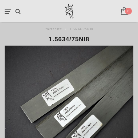
0
Startseite
/
1.5634/75Ni8
1.5634/75NI8