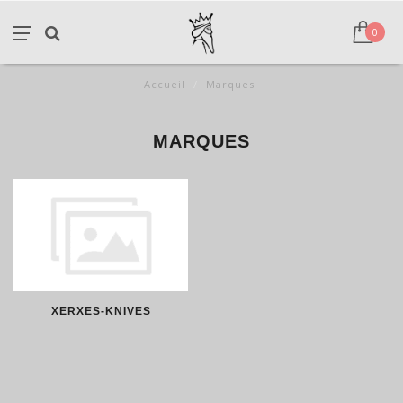
0
Accueil
/
Marques
MARQUES
XERXES-KNIVES